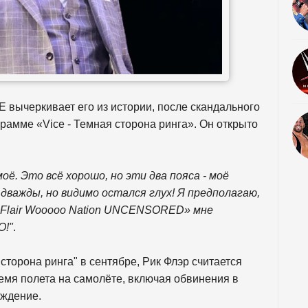
E вычеркивает его из истории, после скандального
грамме «Vice - Темная сторона ринга». Он открыто
ё. Это всё хорошо, но эти два пояса - моё
 дважды, но видимо остался глух! Я предполагаю,
c Flair Wooooo Nation UNCENSORED» мне
O!"
.
торона ринга" в сентябре, Рик Флэр считается
ремя полета на самолёте, включая обвинения в
уждение.