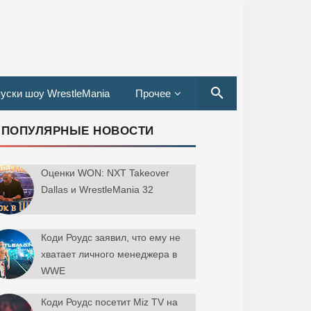
уски шоу WrestleMania
Прочее
ПОПУЛЯРНЫЕ НОВОСТИ
Оценки WON: NXT Takeover
Dallas и WrestleMania 32
Коди Роудс заявил, что ему не
хватает личного менеджера в
WWE
Коди Роудс посетит Miz TV на