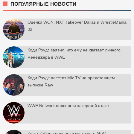
ПОПУЛЯРНЫЕ НОВОСТИ
Оценки WON: NXT Takeover Dallas и WrestleMania
32
Коди Роудс заявил, что ему не хватает личного
менеджера в WWE
Коди Роудс посетит Miz TV на предстоящем
выпуске Raw
WWE Network подвергся хакерской атаке
Кольт Кабана подписал контракт с AEW