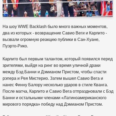
На шоу WWE Backlash было много важных моментов,
два из которых - возвращение Савио Веги и Карлито -
вызвали огромную реакцию публики в Сан-Хуане,
Пуэрто-Рико.
Карлито был первым талантом, который появился перед
зрителями, выйдя на ринг во время уличной драки
между Бэд Банни и Дэмианом Пристом, чтобы спасти
рэпера и Рея Мистерио. Затем вышел Савио Вега и
нанес Финну Балору несколько ударов в стиле Кванга.
После матча, Карлито и Савио Вега отпраздновали с Бэд
Банни и остальными членами «Латиноамериканского
мирового порядка» победу над Дэмианом Пристом.