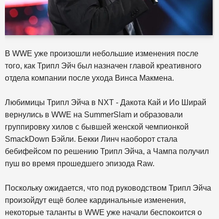
В WWE уже произошли небольшие изменения после
того, как Трипл Эйч был назначен главой креативного
отдела компании после ухода Винса Макмена.
Любимицы Трипл Эйча в NXT - Дакота Кай и Ио Ширай
вернулись в WWE на SummerSlam и образовали
группировку хилов с бывшей женской чемпионкой
SmackDown Бэйли. Бекки Линч наоборот стала
бебифейсом по решению Трипл Эйча, а Чампа получил
пуш во время прошедшего эпизода Raw.
Поскольку ожидается, что под руководством Трипл Эйча
произойдут ещё более кардинальные изменения,
некоторые таланты в WWE уже начали беспокоится о