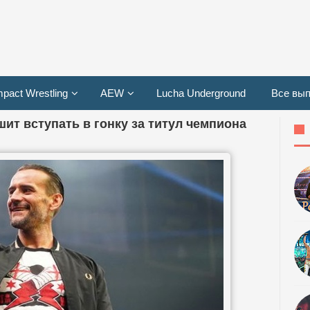
mpact Wrestling
AEW
Lucha Underground
Все вып
шит вступать в гонку за титул чемпиона