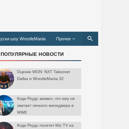
уски шоу WrestleMania
Прочее
ПОПУЛЯРНЫЕ НОВОСТИ
Оценки WON: NXT Takeover
Dallas и WrestleMania 32
Коди Роудс заявил, что ему не
хватает личного менеджера в
WWE
Коди Роудс посетит Miz TV на