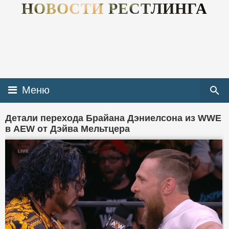
НОВОСТИ РЕСТЛИНГА
Меню
Детали перехода Брайана Дэниелсона из WWE
в AEW от Дэйва Мельтцера