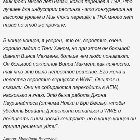
Мик Фоли много лет назад, когда перешел в TNA, что
лучшее для индустрии реслинга - это конкуренция на
высоком уровне и Мик Фоли перешёл в TNA много лет
назад по этой же причине.
В конце концов, я уверен, что он, вероятно, очень
хорошо ладил с Тони Ханом, но при этом он большой
фанат Винса Макмена, больше чем люди понимают.
Он большой поклонник Винса Макмена как личности,
так что это было непростое решение. Его жена и
невестка вероятно вернутся в WWE. Они так и
сказали. Они не собираются переходить в AEW,
насколько я знаю. Это была работа Джона
Лауринайтиса (отчима Никки и Бри Беллы), чтобы
убедить Брайана Дэниелсона остаться в WWE и
подписать с ним новый контракт, но в конце концов он
принял решение уйти"
.
Автор: Михайлов Вячеслав