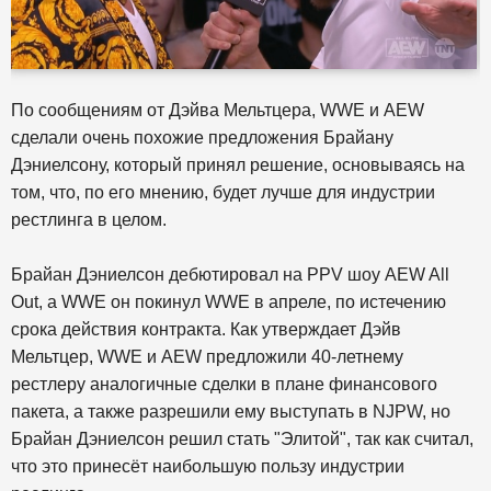
По сообщениям от Дэйва Мельтцера, WWE и AEW
сделали очень похожие предложения Брайану
Дэниелсону, который принял решение, основываясь на
том, что, по его мнению, будет лучше для индустрии
рестлинга в целом.
Брайан Дэниелсон дебютировал на PPV шоу AEW All
Out, а WWE он покинул WWE в апреле, по истечению
срока действия контракта. Как утверждает Дэйв
Мельтцер, WWE и AEW предложили 40-летнему
рестлеру аналогичные сделки в плане финансового
пакета, а также разрешили ему выступать в NJPW, но
Брайан Дэниелсон решил стать "Элитой", так как считал,
что это принесёт наибольшую пользу индустрии