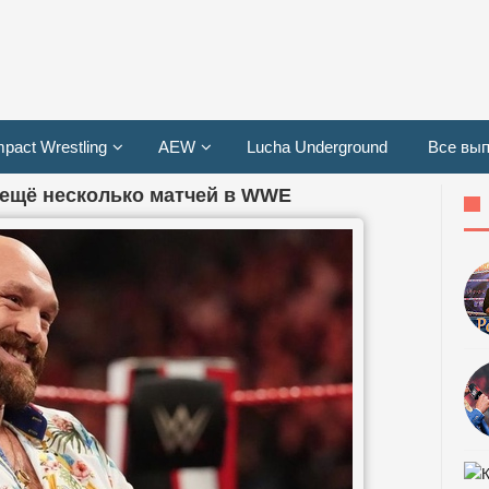
mpact Wrestling
AEW
Lucha Underground
Все вып
ещё несколько матчей в WWE