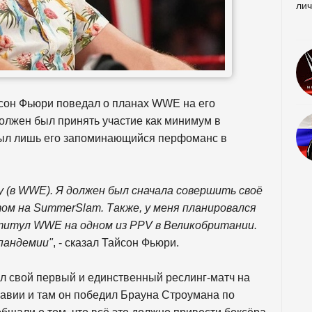
айсон Фьюри поведал о планах WWE на его
должен был принять участие как минимум в
 был лишь его запоминающийся перфоманс в
у (в WWE). Я должен был сначала совершить своё
отом на SummerSlam. Также, у меня планировался
титул WWE на одном из PPV в Великобритании.
 пандемии"
, - сказал Тайсон Фьюри.
л свой первый и единственный реслинг-матч на
авии и там он победил Брауна Строумана по