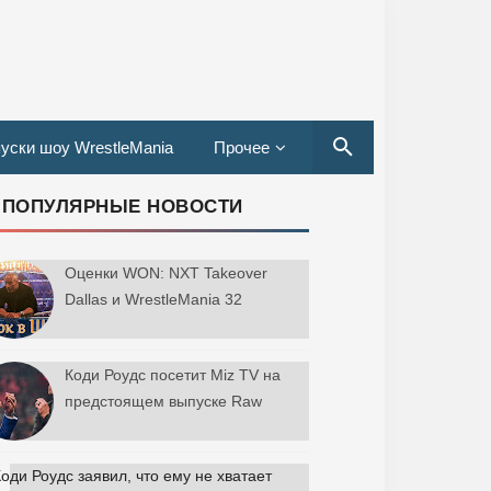
уски шоу WrestleMania
Прочее
ПОПУЛЯРНЫЕ НОВОСТИ
Оценки WON: NXT Takeover
Dallas и WrestleMania 32
Коди Роудс посетит Miz TV на
предстоящем выпуске Raw