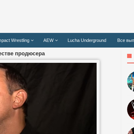
mpact Wrestling
AEW
Lucha Underground
Все вып
естве продюсера