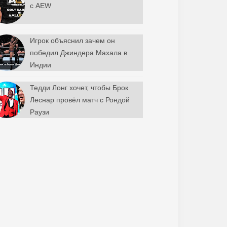
с AEW
Игрок объяснил зачем он
победил Джиндера Махала в
Индии
Тедди Лонг хочет, чтобы Брок
Леснар провёл матч с Рондой
Раузи