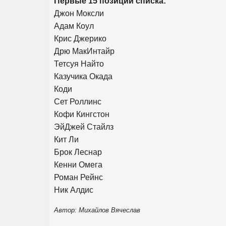
Первые 15 позиций списка:
Джон Моксли
Адам Коул
Крис Джерико
Дрю МакИнтайр
Тетсуя Найто
Казучика Окада
Коди
Сет Роллинс
Кофи Кингстон
ЭйДжей Стайлз
Кит Ли
Брок Леснар
Кенни Омега
Роман Рейнс
Ник Алдис
Автор: Михайлов Вячеслав