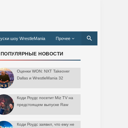
уски шоу WrestleMania
Прочее
ПОПУЛЯРНЫЕ НОВОСТИ
Оценки WON: NXT Takeover
Dallas и WrestleMania 32
Коди Роудс посетит Miz TV на
предстоящем выпуске Raw
Коди Роудс заявил, что ему не