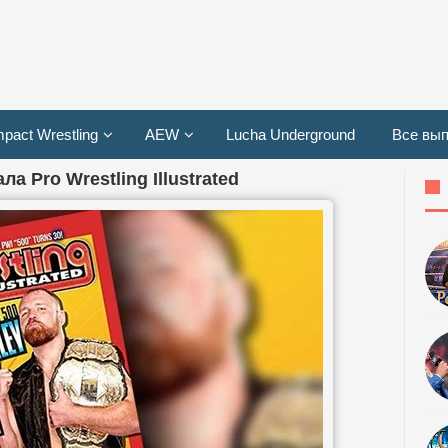
mpact Wrestling
AEW
Lucha Underground
Все вып
 Pro Wrestling Illustrated