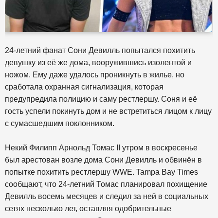
24-летний фанат Сони Девилль попытался похитить
девушку из её же дома, вооружившись изолентой и
ножом. Ему даже удалось проникнуть в жилье, но
сработала охранная сигнализация, которая
предупредила полицию и саму рестлершу. Соня и её
гость успели покинуть дом и не встретиться лицом к лицу
с сумасшедшим поклонником.
Некий Филипп Арнольд Томас II утром в воскресенье
был арестован возле дома Сони Девилль и обвинён в
попытке похитить рестлершу WWE. Tampa Bay Times
сообщают, что 24-летний Томас планировал похищение
Девилль восемь месяцев и следил за ней в социальных
сетях несколько лет, оставляя одобрительные