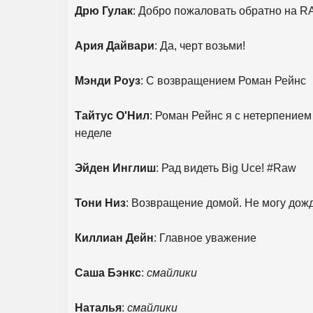
Дрю Гулак
: Добро пожаловать обратно на 
Ария Дайвари
: Да, черт возьми!
Мэнди Роуз
: С возвращением Роман Рейнс
Тайтус О'Нил
: Роман Рейнс я с нетерпение
неделе
Эйден Инглиш
: Рад видеть Big Uce! #Raw
Тони Низ
: Возвращение домой. Не могу дож
Киллиан Дейн
: Главное уважение
Саша Бэнкс
:
смайлики
Наталья
:
смайлики