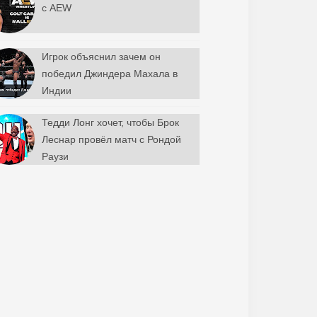
с AEW
Игрок объяснил зачем он
победил Джиндера Махала в
Индии
Тедди Лонг хочет, чтобы Брок
Леснар провёл матч с Рондой
Раузи