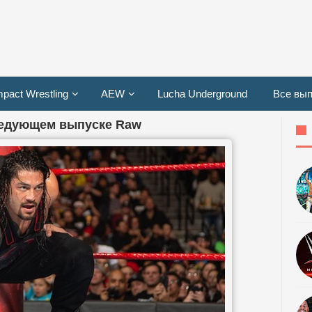
mpact Wrestling
AEW
Lucha Underground
Все вып
ледующем выпуске Raw