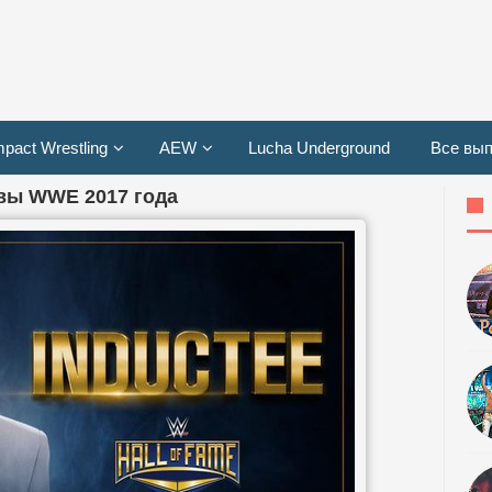
mpact Wrestling
AEW
Lucha Underground
Все вып
авы WWE 2017 года