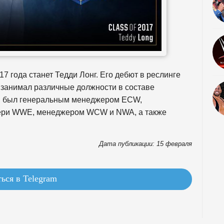
года станет Тедди Лонг. Его дебют в реслинге
н занимал различные должности в составе
н был генеральным менеджером ECW,
ери WWE, менеджером WCW и NWA, а также
Дата публикации: 15 февраля
ься в Telegram