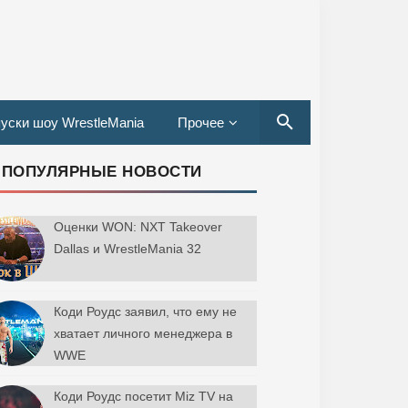
уски шоу WrestleMania
Прочее
ПОПУЛЯРНЫЕ НОВОСТИ
Оценки WON: NXT Takeover
Dallas и WrestleMania 32
Коди Роудс заявил, что ему не
хватает личного менеджера в
WWE
Коди Роудс посетит Miz TV на