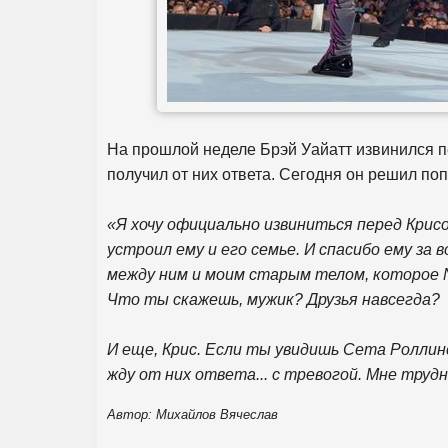
На прошлой неделе Брэй Уайатт извинился пе
получил от них ответа. Сегодня он решил по
«Я хочу официально извиниться перед Крис
устроил ему и его семье. И спасибо ему за
между ним и моим старым телом, которое N
Что ты скажешь, мужик? Друзья навсегда?
И еще, Крис. Если ты увидишь Сета Роллинс
жду от них ответа... с тревогой. Мне трудн
Автор: Михайлов Вячеслав