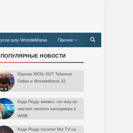
уски шоу WrestleMania
Прочее
ПОПУЛЯРНЫЕ НОВОСТИ
Оценки WON: NXT Takeover
Dallas и WrestleMania 32
Коди Роудс заявил, что ему не
хватает личного менеджера в
WWE
Коди Роудс посетит Miz TV на