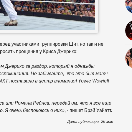
ред участниками группировки Щит, но так и не
просить прощения у Криса Джерико:
ом Джерико за раздор, который я однажды
 воспоминания. Не забывайте, что это был матч
XT поставили в центр внимания! Yowie Wowie!!
а или Романа Рейнса, передай им, что я все еще
о. Я очень беспокоюсь о них»
, - пишет Брэй Уайатт.
Дата публикации: 26 мая