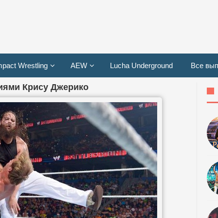
mpact Wrestling
AEW
Lucha Underground
Все вып
ниями Крису Джерико