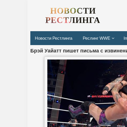
НОВОСТИ
РЕСТЛИНГА
Новости Рестлинга
Реслинг WWE
I
Брэй Уайатт пишет письма с извине