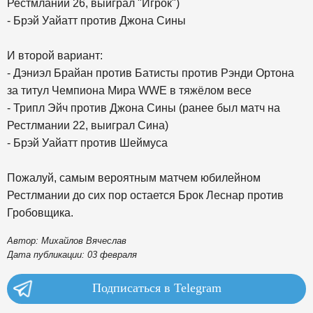
Рестмлании 26, выиграл "Игрок")
- Брэй Уайатт против Джона Сины
И второй вариант:
- Дэниэл Брайан против Батисты против Рэнди Ортона
за титул Чемпиона Мира WWE в тяжёлом весе
- Трипл Эйч против Джона Сины (ранее был матч на
Рестлмании 22, выиграл Сина)
- Брэй Уайатт против Шеймуса
Пожалуй, самым вероятным матчем юбилейном
Рестлмании до сих пор остается Брок Леснар против
Гробовщика.
Автор: Михайлов Вячеслав
Дата публикации: 03 февраля
Подписаться в Telegram