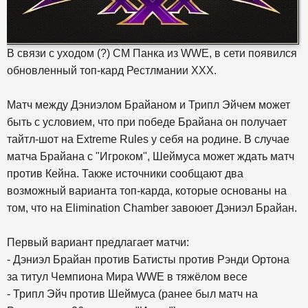
В связи с уходом (?) СМ Панка из WWE, в сети появился
обновленный топ-кард Рестлмании XXX.
Матч между Дэниэлом Брайаном и Трипл Эйчем может
быть с условием, что при победе Брайана он получает
тайтл-шот на Extreme Rules у себя на родине. В случае
матча Брайана с "Игроком", Шеймуса может ждать матч
против Кейна. Также источники сообщают два
возможный варианта топ-карда, которые основаны на
том, что на Elimination Chamber завоюет Дэниэл Брайан.
Первый вариант предлагает матчи:
- Дэниэл Брайан против Батисты против Рэнди Ортона
за титул Чемпиона Мира WWE в тяжёлом весе
- Трипл Эйч против Шеймуса (ранее был матч на