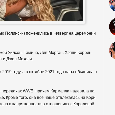
ью Полински) поженились в четверг на церемонии
жей Уилсон, Тамина, Лив Морган, Хэппи Корбин,
т и Джон Моксли.
 2019 году, а в октябре 2021 года пара обьявила о
 в передачах WWE, причем Кармелла надевала на
. Кроме того, она всё чаще отвлекалась на Кори
ивело к напряженности в отношениях с Королевой