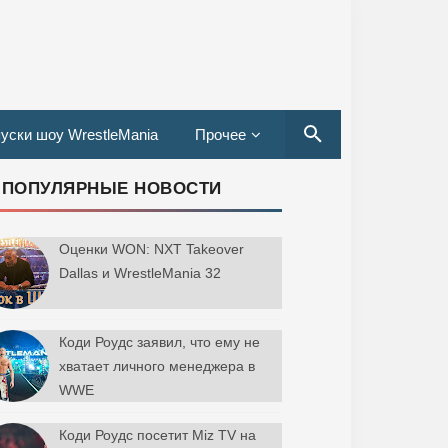
уски шоу WrestleMania
Прочее
ПОПУЛЯРНЫЕ НОВОСТИ
Оценки WON: NXT Takeover
Dallas и WrestleMania 32
Коди Роудс заявил, что ему не
хватает личного менеджера в
WWE
Коди Роудс посетит Miz TV на