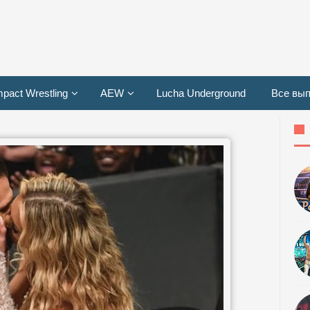
mpact Wrestling
AEW
Lucha Underground
Все вып