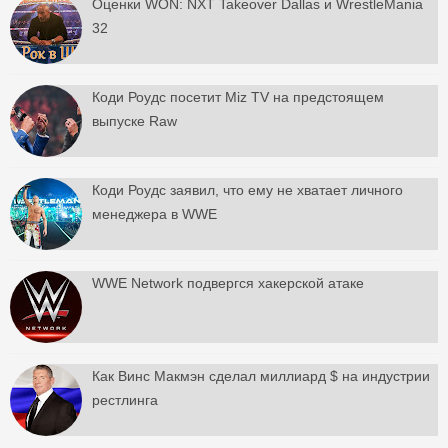
Оценки WON: NXT Takeover Dallas и WrestleMania
32
Коди Роудс посетит Miz TV на предстоящем
выпуске Raw
Коди Роудс заявил, что ему не хватает личного
менеджера в WWE
WWE Network подвергся хакерской атаке
Как Винс Макмэн сделал миллиард $ на индустрии
рестлинга