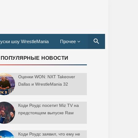
уски шоу WrestleMania
Прочее
ПОПУЛЯРНЫЕ НОВОСТИ
Оценки WON: NXT Takeover
Dallas и WrestleMania 32
Коди Роудс посетит Miz TV на
предстоящем выпуске Raw
Коди Роудс заявил, что ему не