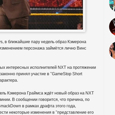
s, в ближайшие пару недель образ Кэмерона
, изменением персонажа займётся лично Винс
мых интересных исполнителей NXT на протяжении
а законно принял участие в "GameStop Short
характера.
дель Кэмерона Граймса ждёт новый образ на NXT
инии. В сообщении говорится, что причина, по
SmackDown в рамках драфта этого года,
нести некоторые изменения в "представление его