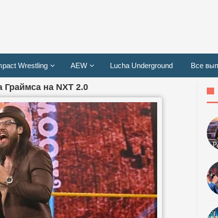
mpact Wrestling
AEW
Lucha Underground
Все вып
 Граймса на NXT 2.0