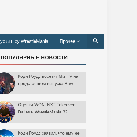
уски шоу WrestleMania
Прочее
ПОПУЛЯРНЫЕ НОВОСТИ
Коди Роудс посетит Miz TV на
предстоящем выпуске Raw
Оценки WON: NXT Takeover
Dallas и WrestleMania 32
Коди Роудс заявил, что ему не