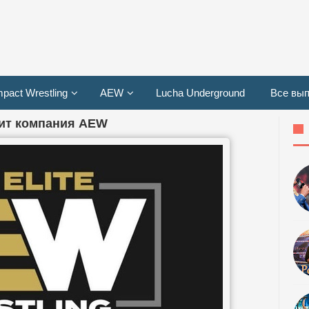
mpact Wrestling
AEW
Lucha Underground
Все вып
оит компания AEW