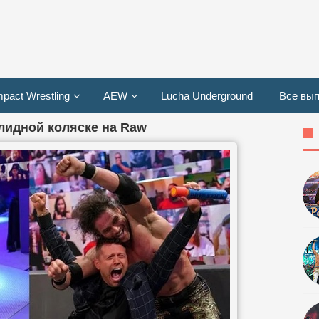
mpact Wrestling
AEW
Lucha Underground
Все вып
лидной коляске на Raw