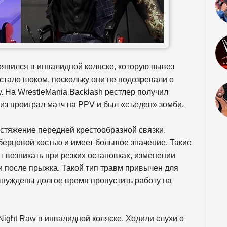
оявился в инвалидной коляске, которую вывез
стало шоком, поскольку они не подозревали о
. На WrestleMania Backlash рестлер получил
Миз проиграл матч на PPV и был «съеден» зомби.
астяжение передней крестообразной связки.
берцовой костью и имеет большое значение. Такие
т возникать при резких остановках, изменении
 после прыжка. Такой тип травм привычен для
нуждены долгое время пропустить работу на
Night Raw в инвалидной коляске. Ходили слухи о