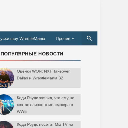
уски шоу WrestleMania
Прочее
ПОПУЛЯРНЫЕ НОВОСТИ
Оценки WON: NXT Takeover
Dallas и WrestleMania 32
Коди Роудс заявил, что ему не
хватает личного менеджера в
WWE
Коди Роудс посетит Miz TV на