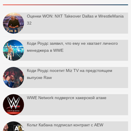
Оценки WON: NXT Takeover Dallas и WrestleMania
32
Коди Роудс заявил, что ему не хватает личного
менеджера в WWE
Коди Роудс посетит Miz TV на предстоящем
выпуске Raw
WWE Network подвергся хакерской атаке
Кольт Кабана подписал контракт с AEW