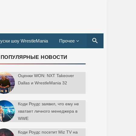
уски шоу WrestleMania
Прочее
ПОПУЛЯРНЫЕ НОВОСТИ
Оценки WON: NXT Takeover
Dallas и WrestleMania 32
Коди Роудс заявил, что ему не
хватает личного менеджера в
WWE
Коди Роудс посетит Miz TV на