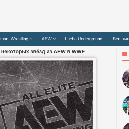
mpact Wrestling
AEW
Lucha Underground
Все вып
е некоторых звёзд из AEW в WWE