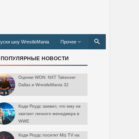
уски шоу WrestleMania
Прочее
ПОПУЛЯРНЫЕ НОВОСТИ
Оценки WON: NXT Takeover
Dallas и WrestleMania 32
Коди Роудс заявил, что ему не
хватает личного менеджера в
WWE
Коди Роудс посетит Miz TV на