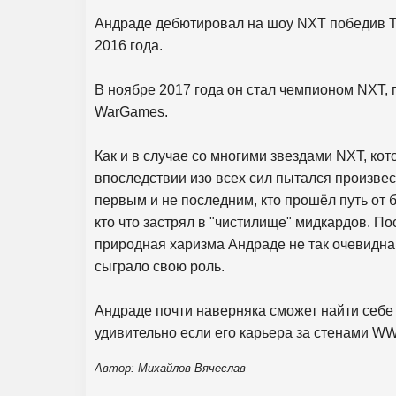
Андраде дебютировал на шоу NXT победив Т
2016 года.
В ноябре 2017 года он стал чемпионом NXT,
WarGames.
Как и в случае со многими звездами NXT, ко
впоследствии изо всех сил пытался произвес
первым и не последним, кто прошёл путь от б
кто что застрял в "чистилище" мидкардов. П
природная харизма Андраде не так очевидна 
сыграло свою роль.
Андраде почти наверняка сможет найти себе 
удивительно если его карьера за стенами W
Автор: Михайлов Вячеслав