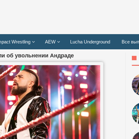
mpact Wrestling
AEW
Lucha Underground
Все вып
и об увольнении Андраде