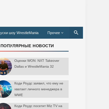
уски шоу WrestleMania
Прочее
ПОПУЛЯРНЫЕ НОВОСТИ
Оценки WON: NXT Takeover
Dallas и WrestleMania 32
Коди Роудс заявил, что ему не
хватает личного менеджера в
WWE
Коди Роудс посетит Miz TV на