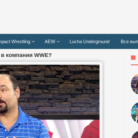
mpact Wrestling
AEW
Lucha Underground
Все вып
и в компании WWE?