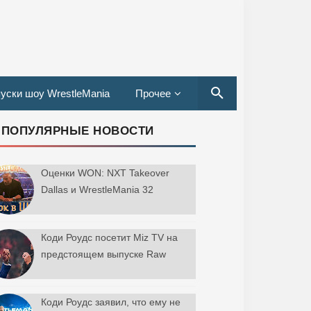
уски шоу WrestleMania
Прочее
ПОПУЛЯРНЫЕ НОВОСТИ
Оценки WON: NXT Takeover
Dallas и WrestleMania 32
Коди Роудс посетит Miz TV на
предстоящем выпуске Raw
Коди Роудс заявил, что ему не