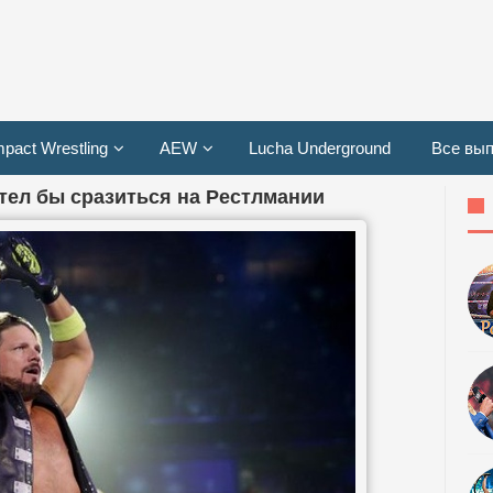
mpact Wrestling
AEW
Lucha Underground
Все вып
отел бы сразиться на Рестлмании