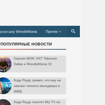
уски шоу WrestleMania
Прочее
ПОПУЛЯРНЫЕ НОВОСТИ
Оценки WON: NXT Takeover
Dallas и WrestleMania 32
Коди Роудс заявил, что ему не
хватает личного менеджера в
WWE
Коди Роудс посетит Miz TV на