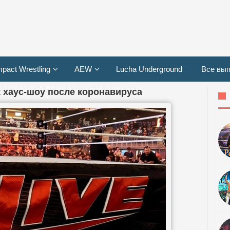
mpact Wrestling
AEW
Lucha Underground
Все вып
 хаус-шоу после коронавируса