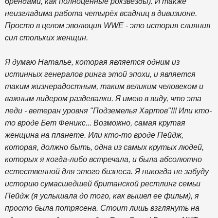
брендами, как полноценные рокзвёзды). И также
неизгладима работа четырёх всадниц в дивизионе.
Просто в целом эволюция WWE - это история слияния
сил стольких женщин.
Я думаю Наталье, которая является одним из
истинных генералов ринга этой эпохи, и является
таким жизнерадостным, таким великим человеком и
важным лидером раздевалки. Я имею в виду, что эта
леди - ветеран уровня "Подземелья Хартов"!!! Или кто-
то вроде Бет Феникс... Возможно, самая крутая
женщина на планете. Или кто-то вроде Пейдж,
которая, должно быть, одна из самых крутых людей,
которых я когда-либо встречала, и была абсолютно
естественной для этого бизнеса. Я никогда не забуду
историю сумасшедшей британской рестлинг семьи
Пейдж (я услышала до того, как вышел ее фильм), я
просто была потрясена. Стоит лишь взглянуть на