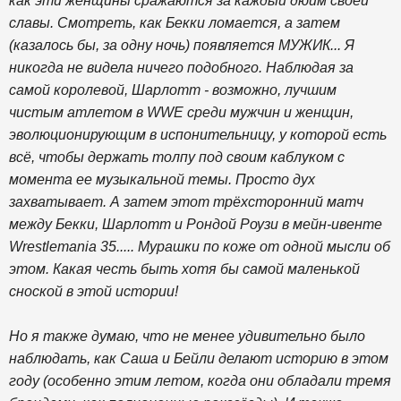
как эти женщины сражаются за каждый дюйм своей
славы. Смотреть, как Бекки ломается, а затем
(казалось бы, за одну ночь) появляется МУЖИК... Я
никогда не видела ничего подобного. Наблюдая за
самой королевой, Шарлотт - возможно, лучшим
чистым атлетом в WWE среди мужчин и женщин,
эволюционирующим в испонительницу, у которой есть
всё, чтобы держать толпу под своим каблуком с
момента ее музыкальной темы. Просто дух
захватывает. А затем этот трёхсторонний матч
между Бекки, Шарлотт и Рондой Роузи в мейн-ивенте
Wrestlemania 35..... Мурашки по коже от одной мысли об
этом. Какая честь быть хотя бы самой маленькой
сноской в этой истории!
Но я также думаю, что не менее удивительно было
наблюдать, как Саша и Бейли делают историю в этом
году (особенно этим летом, когда они обладали тремя