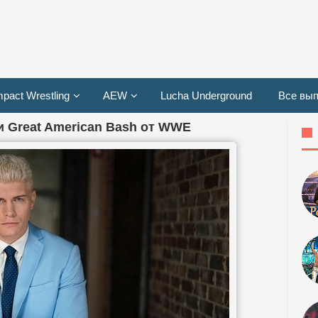
mpact Wrestling
AEW
Lucha Underground
Все вып
и Great American Bash от WWE