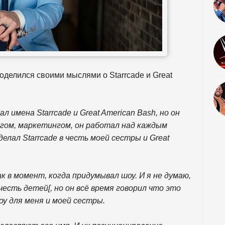
поделился своими мыслями о Starrcade и Great
 имена Starrcade и Great American Bash, но он
нгом, маркетингом, он работал над каждым
елал Starrcade в честь моей сестры и Great
к в момент, когда придумывал шоу. И я не думаю,
честь детей[, но он всё время говорил что это
оу для меня и моей сестры.