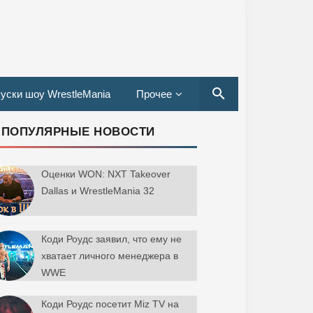
уски шоу WrestleMania
Прочее
ПОПУЛЯРНЫЕ НОВОСТИ
Оценки WON: NXT Takeover
Dallas и WrestleMania 32
Коди Роудс заявил, что ему не
хватает личного менеджера в
WWE
Коди Роудс посетит Miz TV на