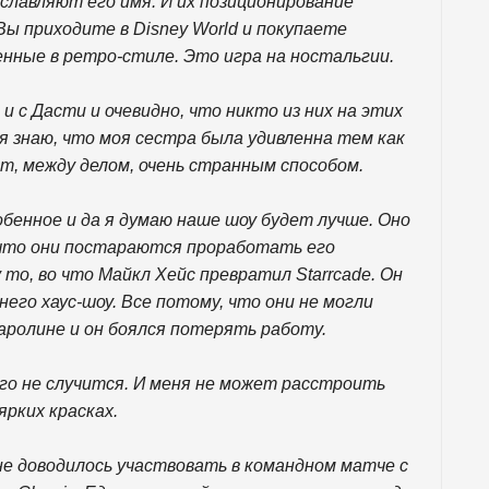
славляют его имя. И их позиционирование
Вы приходите в Disney World и покупаете
нные в ретро-стиле. Это игра на ностальгии.
и с Дасти и очевидно, что никто из них на этих
 я знаю, что моя сестра была удивленна тем как
нт, между делом, очень странным способом.
обенное и да я думаю наше шоу будет лучше. Оно
ь что они постараются проработать его
то, во что Майкл Хейс превратил Starrcade. Он
него хаус-шоу. Все потому, что они не могли
аролине и он боялся потерять работу.
кого не случится. И меня не может расстроить
ярких красках.
не доводилось участвовать в командном матче с