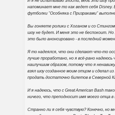
И я не испытываю злости, ведь эти шоу про
напоминает мне то как ведет себя Disney. 
футболки "Особняка с Призраками" выполне
Вы гоняете ролики с Хоганом и со Стингом 
шоу не будет. И меня это не беспокоит. Но
это было анонсировано - в последний моме
Я то надеялся, что они сделают что-то ос
лучше проработано, но я всё-рано надеюс
наилучшим образом, потому что я ненавижу 
взял шоу созданное моим отцом и сделал из 
продать достаточно билетов в Северной К
И я надеюсь, что с Great American Bash та
ничего, что преподносит имя моего отца в 
Странно ли я себя чувствую? Конечно, но м