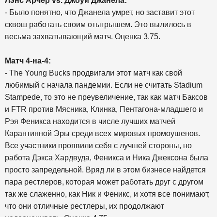
Лэнс Арчер vs. Джоуи Джанела:
- Было понятно, что Джанела умрет, но заставит этот
сквош работать своим отыгрышем. Это вылилось в
весьма захватывающий матч. Оценка 3.75.
Матч 4-на-4:
- The Young Bucks продвигали этот матч как свой
любимый с начала пандемии. Если не считать Stadium
Stampede, то это не преувеличение, так как матч Баксов
и FTR против Мясника, Клинка, Пентагона-младшего и
Рэя Феникса находится в числе лучших матчей
Карантинной Эры среди всех мировых промоушенов.
Все участники проявили себя с лучшей стороны, но
работа Дэкса Хардвуда, Феникса и Ника Джексона была
просто запредельной. Вряд ли в этом бизнесе найдется
пара рестлеров, которая может работать друг с другом
так же слаженно, как Ник и Феникс, и хотя все понимают,
что они отличные рестлеры, их продолжают