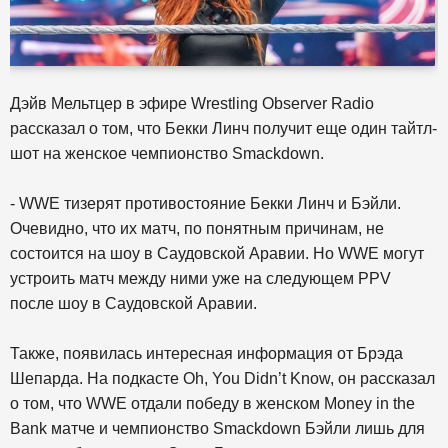
Дэйв Мельтцер в эфире Wrestling Observer Radio
рассказал о том, что Бекки Линч получит еще один тайтл-
шот на женское чемпионство Smackdown.
- WWE тизерят противостояние Бекки Линч и Бэйли.
Очевидно, что их матч, по понятным причинам, не
состоится на шоу в Саудовской Аравии. Но WWE могут
устроить матч между ними уже на следующем PPV
после шоу в Саудовской Аравии.
Также, появилась интересная информация от Брэда
Шепарда. На подкасте Oh, You Didn’t Know, он рассказал
о том, что WWE отдали победу в женском Money in the
Bank матче и чемпионство Smackdown Бэйли лишь для