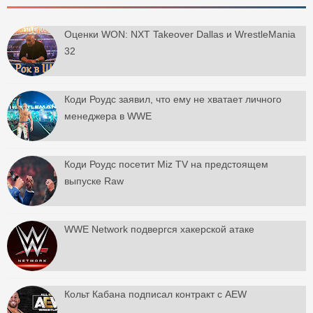
Оценки WON: NXT Takeover Dallas и WrestleMania
32
Коди Роудс заявил, что ему не хватает личного
менеджера в WWE
Коди Роудс посетит Miz TV на предстоящем
выпуске Raw
WWE Network подвергся хакерской атаке
Кольт Кабана подписал контракт с AEW