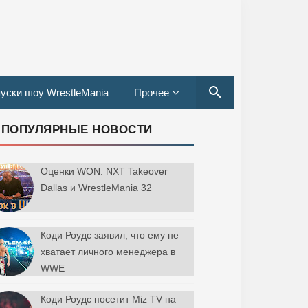
уски шоу WrestleMania
Прочее
ПОПУЛЯРНЫЕ НОВОСТИ
Оценки WON: NXT Takeover
Dallas и WrestleMania 32
Коди Роудс заявил, что ему не
хватает личного менеджера в
WWE
Коди Роудс посетит Miz TV на