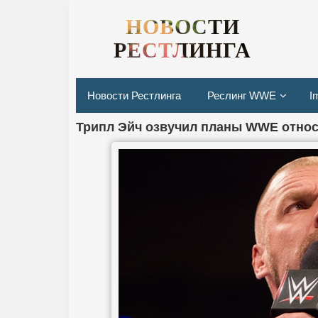
НОВОСТИ
РЕСТЛИНГА
Новости Рестлинга
Реслинг WWE
I
Трипл Эйч озвучил планы WWE отно