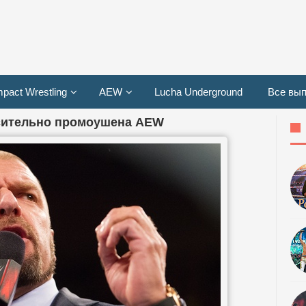
mpact Wrestling
AEW
Lucha Underground
Все вып
сительно промоушена AEW