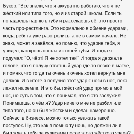
Букер. "Все знали, что я аккуратно работаю, что я не
жёсткий или типа того, но я из старой школы. Если ты
попадаешь парню в губу и рассекаешь её, это просто
часть про-рестлинга. Это нормально в обмене ударами,
когда ребята уже разогрелись, а не в самом начале. Не
знаю, может я завёлся, но помню, что ударив тебя, я
увидел, как кровь пошла из твоей губы. И тогда я
подумал: "О, чёрт! Я не хотел так!" И тогда я держал в
голове, что я получу ответный удар где-то позже в матче,
и помню, что тогда ты очень и очень хотел вернуть мне
должок. И в итоге я получил этот удар с ноги в нос, пока
лежал на земле. И это был жёсткий удар прямо в мой
нос, но суть в том, что я понимал, что я это заслужил!
Понимаешь, о чём я? Удар ничего мне не разбил или
типа того, но он был жёстким и сделан намеренно.
Сейчас, в бизнесе, можно только уважать такой
поступок. Ну, это как я помню ту ночь, но должен ли я
был ждать тебя за кулисами после этого жёсткого удара?