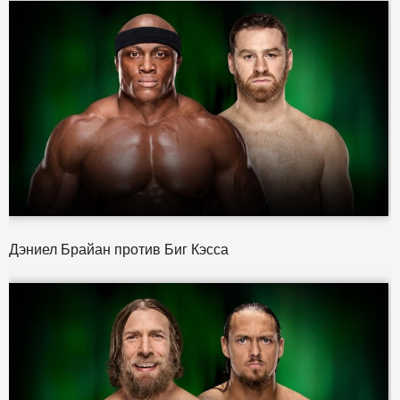
Дэниел Брайан против Биг Кэсса