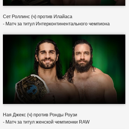
Сет Роллинс (ч) против Илайаса
- Матч за титул Интерконтинентального чемпиона
Ная Джекс (ч) против Ронды Роузи
- Матч за титул женской чемпионки RAW