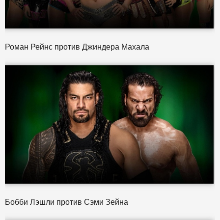
Роман Рейнс против Джиндера Махала
Бобби Лэшли против Сэми Зейна