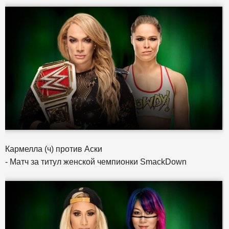
Кармелла (ч) против Аски
- Матч за титул женской чемпионки SmackDown