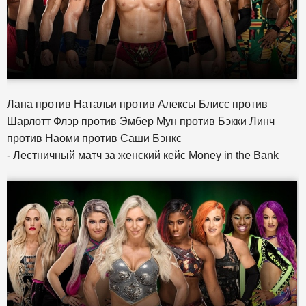
Лана против Натальи против Алексы Блисс против
Шарлотт Флэр против Эмбер Мун против Бэкки Линч
против Наоми против Саши Бэнкс
- Лестничный матч за женский кейс Money in the Bank