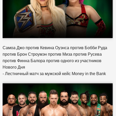
Самоа Джо против Кевина Оуэнса против Бобби Руда
против Брон Строумэн против Миза против Русева
против Финна Балора против одного из участников
Нового Дня
- Лестничный матч за мужской кейс Money in the Bank