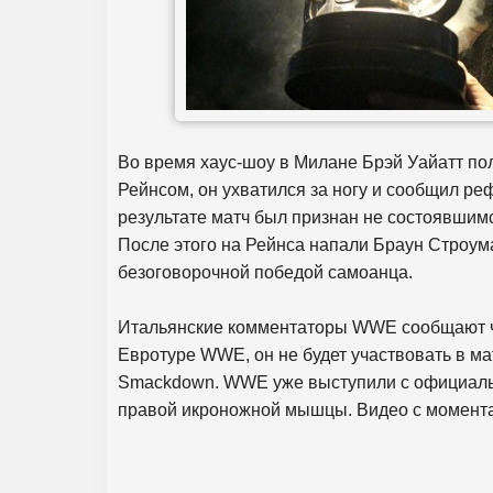
Во время хаус-шоу в Милане Брэй Уайатт по
Рейнсом, он ухватился за ногу и сообщил ре
результате матч был признан не состоявшимс
После этого на Рейнса напали Браун Строум
безоговорочной победой самоанца.
Итальянские комментаторы WWE сообщают чт
Евротуре WWE, он не будет участвовать в ма
Smackdown. WWE уже выступили с официальн
правой икроножной мышцы. Видео с момента