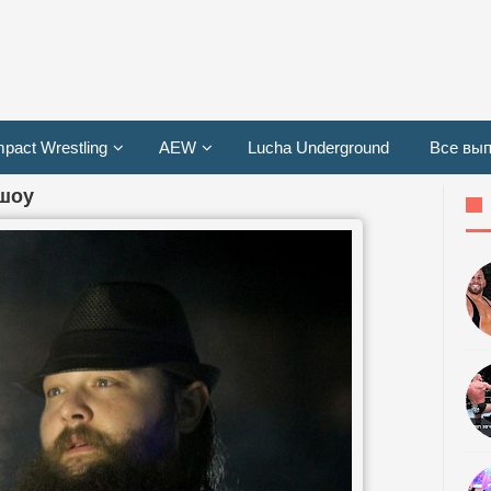
mpact Wrestling
AEW
Lucha Underground
Все вып
-шоу