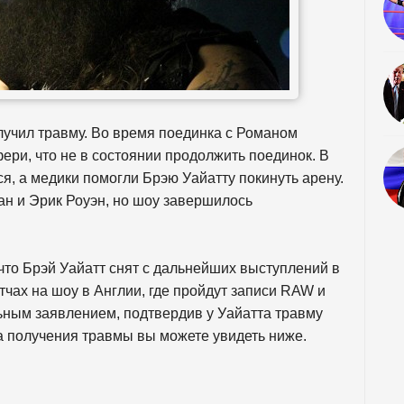
лучил травму. Во время поединка с Романом
фери, что не в состоянии продолжить поединок. В
я, а медики помогли Брэю Уайатту покинуть арену.
ан и Эрик Роуэн, но шоу завершилось
о Брэй Уайатт снят с дальнейших выступлений в
тчах на шоу в Англии, где пройдут записи RAW и
ым заявлением, подтвердив у Уайатта травму
 получения травмы вы можете увидеть ниже.