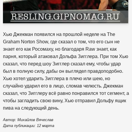
Хью Джекман появился на прошлой неделе на The
Graham Norton Show, где сказал о том, что его сын не
знает его как Росомаху, но благодаря Raw знает, как
парня, который атаковал Дольфа Зигглера. При том Хью
сказал, что перед шоу Зигглер сказал ему, чтобы удар
был в полную силу, дабы он выглядел правдоподобно.
Хью хотел ударить Зигглера в плечо или шею, но
случайно ударил его в лицо, сломав челюсть. Джекман
сказал, что Зигглеру всё равно понравился тот сегмент, а
чтобы загладить свою вину, Хью отправил Дольфу ящик
пива на следующий день.
Автор: Михайлов Вячеслав
Дата публикации: 12 марта