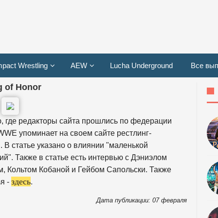
mpact Wrestling
AEW
Lucha Underground
Все вып
 of Honor
 где редакторы сайта прошлись по федерации
а WWE упоминает на своем сайте рестлинг-
 В статье указано о влиянии "маленькой
й". Также в статье есть интервью с Дэниэлом
, Кольтом Кобаной и Гейбом Сапольски. Также
здесь
я -
.
Дата публикации: 07 февраля