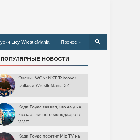
уски шоу WrestleMania
Прочее
ПОПУЛЯРНЫЕ НОВОСТИ
Оценки WON: NXT Takeover
Dallas и WrestleMania 32
Коди Роудс заявил, что ему не
хватает личного менеджера в
WWE
Коди Роудс посетит Miz TV на